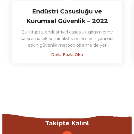
Endüstri Casusluğu ve
Kurumsal Güvenlik – 2022
Bu kitapta, endüstriyel casusluk girişimlerine
karşı alınacak kriminalistik önlemlerin yanı sıra
etkin güvenlik metodolojilerine de yer
vermiştir. Çok iyi araştırılmış ve kaleme alınmış
Daha Fazla Oku
bu eserde, dikkat çekici modüs operandi
kavramı altında, profesyonel 5 elementli
kurumsal güvenlik sistemi de işlenmiş olup,
optimum çözümler sunan bir kılavuz
niteliğindedir...
Takipte Kalın!