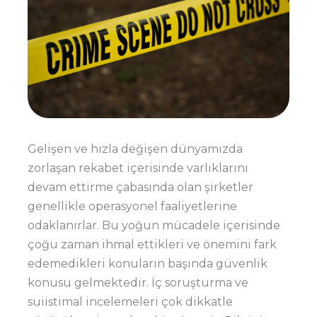
Gelişen ve hızla değişen dünyamızda
zorlaşan rekabet içerisinde varlıklarını
devam ettirme çabasında olan şirketler
genellikle operasyonel faaliyetlerine
odaklanırlar. Bu yoğun mücadele içerisinde
çoğu zaman ihmal ettikleri ve önemini fark
edemedikleri konuların başında güvenlik
konusu gelmektedir. İç soruşturma ve
suiistimal incelemeleri çok dikkatle