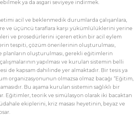
yebilmek ya da asgari seviyeye indirmek.
etimi acil ve beklenmedik durumlarda çalışanlara,
ere ve üçüncü taraflara karşı yükümlülüklerini yerine
leri ve prosedürlerini içeren etkin bir acil eylem
lerin tespiti, çözüm önerilerinin oluşturulması,
 planların oluşturulması, gerekli eğitimlerin
t çalışmalarının yapılması ve kurulan sistemin belli
si de kapsam dahilinde yer almaktadır. Bir tesis ya
rum organizasyonunun olmazsa olmaz bacağı ‘’Eğitim,
amasıdır. Bu aşama kurulan sistemin sağlıklı bir
ar. Eğitimler, teorik ve simülasyon olarak iki bacaktan
dahale ekiplerini, kriz masası heyetinin, beyaz ve
psar.