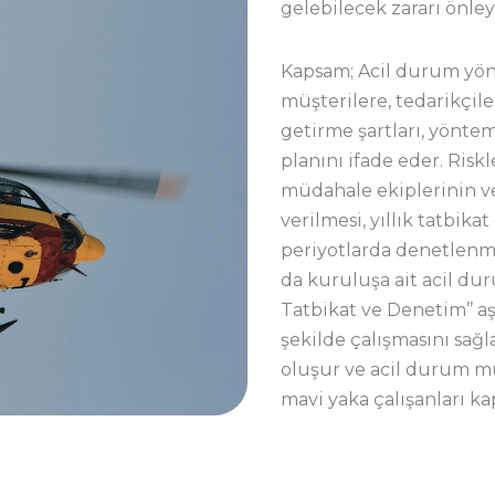
gelebilecek zararı önle
Kapsam; Acil durum yön
müşterilere, tedarikçil
getirme şartları, yöntem
planını ifade eder. Risk
müdahale ekiplerinin ve
verilmesi, yıllık tatbika
periyotlarda denetlenme
da kuruluşa ait acil du
Tatbikat ve Denetim’’ aş
şekilde çalışmasını sağl
oluşur ve acil durum mü
mavi yaka çalışanları ka