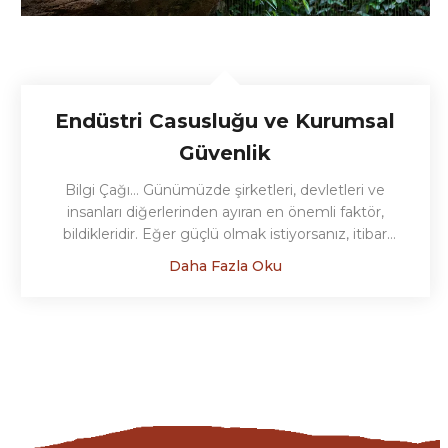
Endüstri Casusluğu ve Kurumsal
Güvenlik
Bilgi Çağı… Günümüzde şirketleri, devletleri ve
insanları diğerlerinden ayıran en önemli faktör,
bildikleridir. Eğer güçlü olmak istiyorsanız, itibar
edilmek ve size değer verilmesini istiyorsanız,
Daha Fazla Oku
rakiplerinize fark atmanın en etkili yolu bilgiden
geçiyor. İş dünyasında artık çevrimiçi sisteme bağlı
olmadan işlerin yürütülemediği bir çağda yaşıyoruz.
Sipariş yönetiminden malzeme tedarikine, üretim
planlamasından siparişlerin teslimatına kadar geçen
tüm süreçler bilişim sistemleri üzerinden
yapılmaktadır. Şirketler ulaşılabilirliği ve verimliliği
artırmak adına çalışanlarının akıllı telefonlarına şirket